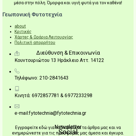
μέσα στην πόλη. Όμορφα και υγιή φυτά για τον καθένα!
Γεωπονική Φυτοτεχνία
about
Κριτικές
Χάρτες & Ωράρια Λειτουργίας
Πολιτική απορρήτου
Διεύθυνση & Επικοινωνία
Κουντουριώτου 13 Ηράκλειο Αττ. 14122
Τηλέφωνο: 210-2841643
Κινητά: 6972857781 & 6977233298
e-mail:fytotechnia@fytotechnia.gr
Newsletter
Εγγραφείτε εδώ για να διαβάζετε τα άρθρα μας και να
Social
ενημερώνεστε για τις προσφορές μας άμεσα και έγκυρα.