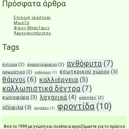
Πρόσφατα άρθρα
Επιλογή γλάστρας
Μιμόζα
Φίκος Μπένζαμιν
Λεμονοκυπάρισσο
Tags
ανθόφυτα
(7)
έντομα
(2)
αναρριχώμενα
(2)
εσωτερικού χώρου
(3)
αρωματικά
(2)
ασθένειες
(1)
θάμνοι
(6)
καλλιέργεια
(5)
καλλωπιστικά δέντρα
(7)
λαχανικά
(4)
κωνοφόρα
(3)
μύκητες
(2)
φροντίδα
(10)
οξύφιλα
(3)
ορχιδέες
(1)
Από το 1999 με γνώση και συνέπεια εργαζόμαστε για το πράσινο