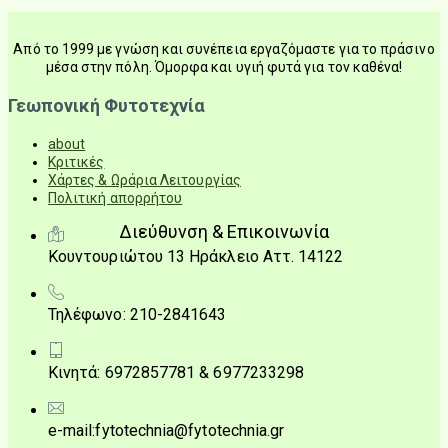
Από το 1999 με γνώση και συνέπεια εργαζόμαστε για το πράσινο
μέσα στην πόλη. Όμορφα και υγιή φυτά για τον καθένα!
Γεωπονική Φυτοτεχνία
about
Κριτικές
Χάρτες & Ωράρια Λειτουργίας
Πολιτική απορρήτου
Διεύθυνση & Επικοινωνία
Κουντουριώτου 13 Ηράκλειο Αττ. 14122
Τηλέφωνο: 210-2841643
Κινητά: 6972857781 & 6977233298
e-mail:fytotechnia@fytotechnia.gr