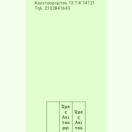
Κουντουριώτου 13 Τ.Κ.14121
Τηλ.:2102841643
Ώρε
ς
Ώρε
Λει
ς
του
Λει
ργι
του