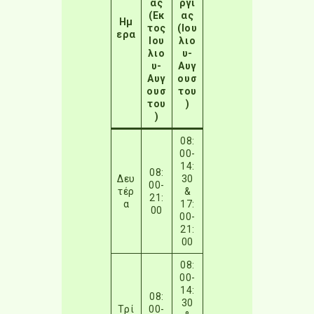
ας
ργι
(Εκ
ας
Ημ
τος
(Ιου
ερα
Ιου
λιο
λιο
υ-
υ-
Αυγ
Αυγ
ουσ
ουσ
του
του
)
)
08:
00-
14:
08:
Δευ
30
00-
τέρ
&
21:
α
17:
00
00-
21:
00
08:
00-
14:
08:
30
Τρί
00-