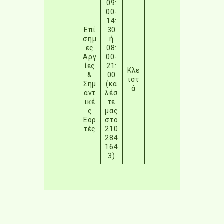
09:
00-
14:
Επί
30
σημ
ή
ες
08:
Αργ
00-
ίες
21:
Κλε
&
00
ιστ
Σημ
(κα
ά
αντ
λέσ
ικέ
τε
ς
μας
Εορ
στο
τές
210
284
164
3)