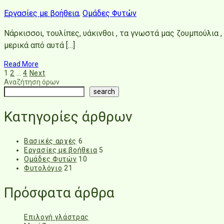
Εργασίες με βοήθεια
,
Ομάδες Φυτών
Νάρκισσοι, τουλίπες, υάκινθοι , τα γνωστά μας ζουμπούλια
μερικά από αυτά […]
Read More
Posts
1
2
…
4
Next
Αναζήτηση όρων
navigation
search
Κατηγορίες άρθρων
Βασικές αρχές
6
Εργασίες με βοήθεια
5
Ομάδες Φυτών
10
Φυτολόγιο
21
Πρόσφατα άρθρα
Επιλογή γλάστρας