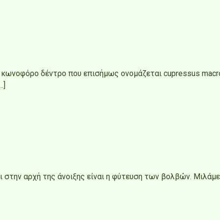
ές κωνοφόρο δέντρο που επισήμως ονομάζεται cupressus macro
…]
αι στην αρχή της άνοιξης είναι η φύτευση των βολβών. Μιλάμ