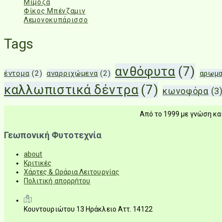
Μιμόζα
Φίκος Μπένζαμιν
Λεμονοκυπάρισσο
Tags
ανθόφυτα
(7)
έντομα
(2)
αναρριχώμενα
(2)
αρωμα
καλλωπιστικά δέντρα
(7)
κωνοφόρα
(3
Από το 1999 με γνώση και
Γεωπονική Φυτοτεχνία
about
Κριτικές
Χάρτες & Ωράρια Λειτουργίας
Πολιτική απορρήτου
Κουντουριώτου 13 Ηράκλειο Αττ. 14122