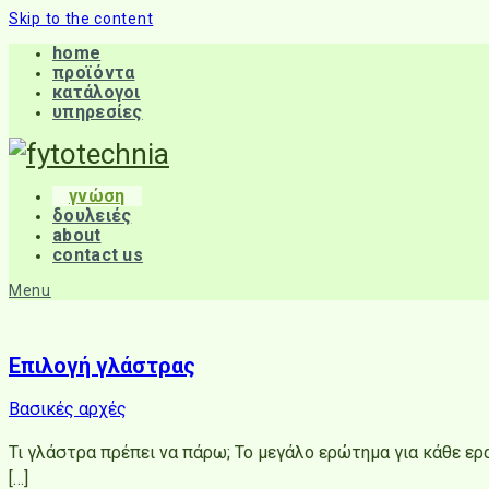
Skip to the content
home
προϊόντα
κατάλογοι
υπηρεσίες
γνώση
δουλειές
about
contact us
Menu
Επιλογή γλάστρας
Βασικές αρχές
Τι γλάστρα πρέπει να πάρω; Το μεγάλο ερώτημα για κάθε ερα
[…]