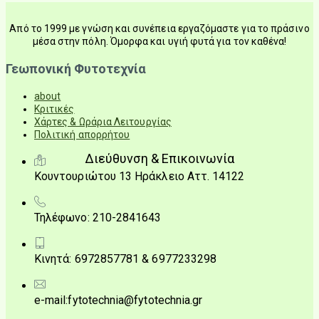
Από το 1999 με γνώση και συνέπεια εργαζόμαστε για το πράσινο
μέσα στην πόλη. Όμορφα και υγιή φυτά για τον καθένα!
Γεωπονική Φυτοτεχνία
about
Κριτικές
Χάρτες & Ωράρια Λειτουργίας
Πολιτική απορρήτου
Διεύθυνση & Επικοινωνία
Κουντουριώτου 13 Ηράκλειο Αττ. 14122
Τηλέφωνο: 210-2841643
Κινητά: 6972857781 & 6977233298
e-mail:fytotechnia@fytotechnia.gr