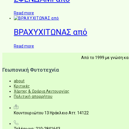
Read more
ΒΡΑΧΥΧΙΤΩΝΑΣ από
Read more
Από το 1999 με γνώση και
Γεωπονική Φυτοτεχνία
about
Κριτικές
Χάρτες & Ωράρια Λειτουργίας
Πολιτική απορρήτου
Κουντουριώτου 13 Ηράκλειο Αττ. 14122
Τηλέφωνο: 210-2841643