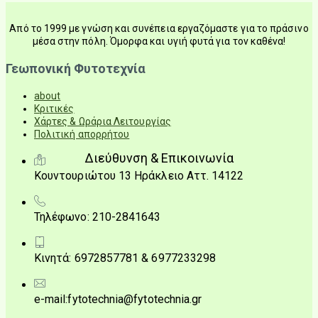
Από το 1999 με γνώση και συνέπεια εργαζόμαστε για το πράσινο
μέσα στην πόλη. Όμορφα και υγιή φυτά για τον καθένα!
Γεωπονική Φυτοτεχνία
about
Κριτικές
Χάρτες & Ωράρια Λειτουργίας
Πολιτική απορρήτου
Διεύθυνση & Επικοινωνία
Κουντουριώτου 13 Ηράκλειο Αττ. 14122
Τηλέφωνο: 210-2841643
Κινητά: 6972857781 & 6977233298
e-mail:fytotechnia@fytotechnia.gr