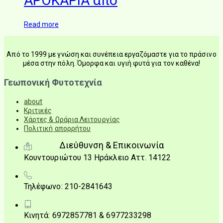
ΑΡΟΚΑΡΙΑ από
Read more
Από το 1999 με γνώση και συνέπεια εργαζόμαστε για το πράσινο
μέσα στην πόλη. Όμορφα και υγιή φυτά για τον καθένα!
Γεωπονική Φυτοτεχνία
about
Κριτικές
Χάρτες & Ωράρια Λειτουργίας
Πολιτική απορρήτου
Διεύθυνση & Επικοινωνία
Κουντουριώτου 13 Ηράκλειο Αττ. 14122
Τηλέφωνο: 210-2841643
Κινητά: 6972857781 & 6977233298