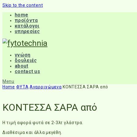
Skip to the content
home
προϊόντα
κατάλογοι
υπηρεσίες
γνώση
δουλειές
about
contact us
Menu
Home
ΦΥΤΑ
Αναρριχώμενα
ΚΟΝΤΕΣΣΑ ΣΑΡΑ από
ΚΟΝΤΕΣΣΑ ΣΑΡΑ από
Η τιμή αφορά φυτά σε 2-3λτ γλάστρα.
Διαθέσιμα και άλλα μεγέθη.