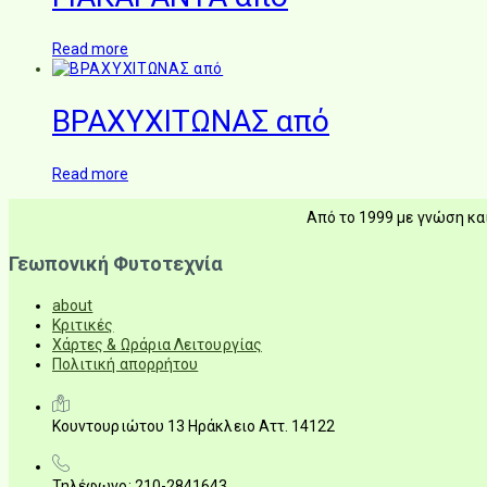
Read more
ΒΡΑΧΥΧΙΤΩΝΑΣ από
Read more
Από το 1999 με γνώση και
Γεωπονική Φυτοτεχνία
about
Κριτικές
Χάρτες & Ωράρια Λειτουργίας
Πολιτική απορρήτου
Κουντουριώτου 13 Ηράκλειο Αττ. 14122
Τηλέφωνο: 210-2841643