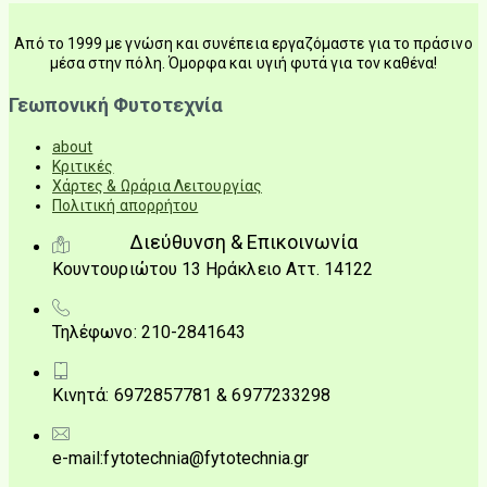
Από το 1999 με γνώση και συνέπεια εργαζόμαστε για το πράσινο
μέσα στην πόλη. Όμορφα και υγιή φυτά για τον καθένα!
Γεωπονική Φυτοτεχνία
about
Κριτικές
Χάρτες & Ωράρια Λειτουργίας
Πολιτική απορρήτου
Διεύθυνση & Επικοινωνία
Κουντουριώτου 13 Ηράκλειο Αττ. 14122
Τηλέφωνο: 210-2841643
Κινητά: 6972857781 & 6977233298
e-mail:fytotechnia@fytotechnia.gr