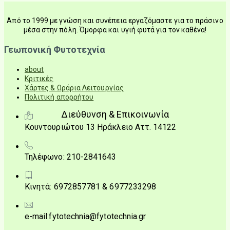
Από το 1999 με γνώση και συνέπεια εργαζόμαστε για το πράσινο
μέσα στην πόλη. Όμορφα και υγιή φυτά για τον καθένα!
Γεωπονική Φυτοτεχνία
about
Κριτικές
Χάρτες & Ωράρια Λειτουργίας
Πολιτική απορρήτου
Διεύθυνση & Επικοινωνία
Κουντουριώτου 13 Ηράκλειο Αττ. 14122
Τηλέφωνο: 210-2841643
Κινητά: 6972857781 & 6977233298
e-mail:fytotechnia@fytotechnia.gr