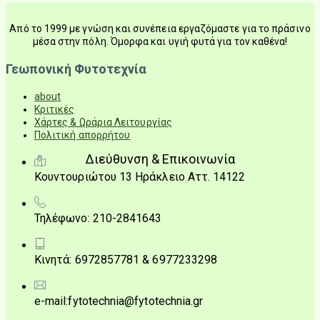
Από το 1999 με γνώση και συνέπεια εργαζόμαστε για το πράσινο
μέσα στην πόλη. Όμορφα και υγιή φυτά για τον καθένα!
Γεωπονική Φυτοτεχνία
about
Κριτικές
Χάρτες & Ωράρια Λειτουργίας
Πολιτική απορρήτου
Διεύθυνση & Επικοινωνία
Κουντουριώτου 13 Ηράκλειο Αττ. 14122
Τηλέφωνο: 210-2841643
Κινητά: 6972857781 & 6977233298
e-mail:fytotechnia@fytotechnia.gr