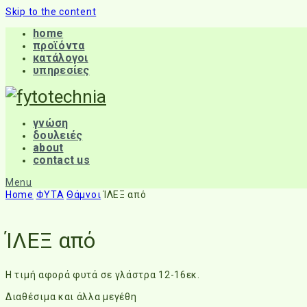
Skip to the content
home
προϊόντα
κατάλογοι
υπηρεσίες
γνώση
δουλειές
about
contact us
Menu
Home
ΦΥΤΑ
Θάμνοι
ΊΛΕΞ από
ΊΛΕΞ από
Η τιμή αφορά φυτά σε γλάστρα 12-16εκ.
Διαθέσιμα και άλλα μεγέθη