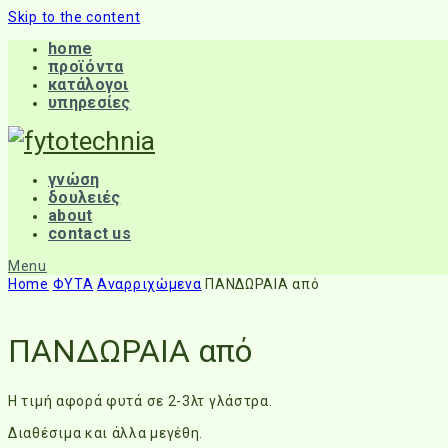
Skip to the content
home
προϊόντα
κατάλογοι
υπηρεσίες
γνώση
δουλειές
about
contact us
Menu
Home
ΦΥΤΑ
Αναρριχώμενα
ΠΑΝΔΩΡΑΙΑ από
ΠΑΝΔΩΡΑΙΑ από
Η τιμή αφορά φυτά σε 2-3λτ γλάστρα.
Διαθέσιμα και άλλα μεγέθη.